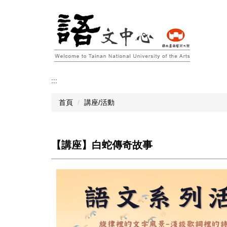
跳
到
主
要
內
容
區
:::
首頁
講座/活動
【講座】白蛇傳奇故事